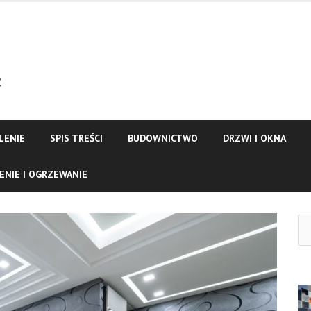
LENIE
SPIS TREŚCI
BUDOWNICTWO
DRZWI I OKNA
ENIE I OGRZEWANIE
Szu