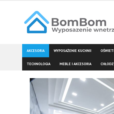
Skip
to
content
AKCESORIA
WYPOSAŻENIE KUCHNII
OŚWIET
TECHNOLOGIA
MEBLE I AKCESORIA
CHŁODZ