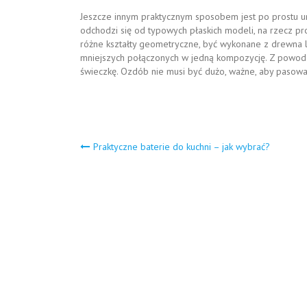
Jeszcze innym praktycznym sposobem jest po prostu u
odchodzi się od typowych płaskich modeli, na rzecz p
różne kształty geometryczne, być wykonane z drewna l
mniejszych połączonych w jedną kompozycję. Z powodze
świeczkę. Ozdób nie musi być dużo, ważne, aby pasowa
Nawigacja
Praktyczne baterie do kuchni – jak wybrać?
wpisu