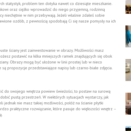
ch statystyk, problem ten dotyka nawet co dziesiąte mieszkanie.
nkowi oraz ciężko wprowadzić do niego przyjemną, rodzinną
cy niechętnie w nim przebywają. Jeżeli właśnie zdałeś sobie
awione ozdób, z pewnością spodobają Ci się nasze pomysły na ich
uste ściany jest zainwestowanie w obrazy. Możliwości masz
ożesz postawić na kilka mniejszych ramek znajdujących się obok
ciany. Obrazy mogą być ułożone w linii prostej lub w nieco
 są propozycje przedstawiające napisy lub czarno-białe zdjęcia.
dzić do swojego wnętrza powiew świeżości, to postaw na surową
dobić pustą przestrzeń. W niektórych sytuacjach wystarczy, jak
li jednak nie masz takiej możliwości, połóż na ścianie płytki
ardzo praktyczne rozwiązanie, które pasuje do większości wnętrz –
ą.