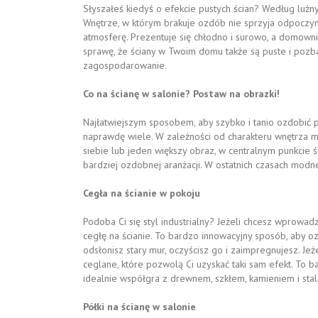
Słyszałeś kiedyś o efekcie pustych ścian? Według luźny
Wnętrze, w którym brakuje ozdób nie sprzyja odpoczy
atmosferę. Prezentuje się chłodno i surowo, a domowni
sprawę, że ściany w Twoim domu także są puste i pozb
zagospodarowanie.
Co na ścianę w salonie? Postaw na obrazki!
Najłatwiejszym sposobem, aby szybko i tanio ozdobić p
naprawdę wiele. W zależności od charakteru wnętrza m
siebie lub jeden większy obraz, w centralnym punkcie ś
bardziej ozdobnej aranżacji. W ostatnich czasach modne
Cegła na ścianie w pokoju
Podoba Ci się styl industrialny? Jeżeli chcesz wprowa
cegłę na ścianie. To bardzo innowacyjny sposób, aby oz
odsłonisz stary mur, oczyścisz go i zaimpregnujesz. Jeże
ceglane, które pozwolą Ci uzyskać taki sam efekt. To b
idealnie współgra z drewnem, szkłem, kamieniem i stal
Półki na ścianę w salonie