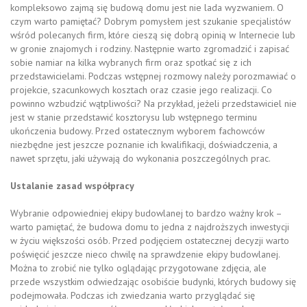
kompleksowo zajmą się budową domu jest nie lada wyzwaniem. O
czym warto pamiętać? Dobrym pomysłem jest szukanie specjalistów
wśród polecanych firm, które cieszą się dobrą opinią w Internecie lub
w gronie znajomych i rodziny. Następnie warto zgromadzić i zapisać
sobie namiar na kilka wybranych firm oraz spotkać się z ich
przedstawicielami. Podczas wstępnej rozmowy należy porozmawiać o
projekcie, szacunkowych kosztach oraz czasie jego realizacji. Co
powinno wzbudzić wątpliwości? Na przykład, jeżeli przedstawiciel nie
jest w stanie przedstawić kosztorysu lub wstępnego terminu
ukończenia budowy. Przed ostatecznym wyborem fachowców
niezbędne jest jeszcze poznanie ich kwalifikacji, doświadczenia, a
nawet sprzętu, jaki używają do wykonania poszczególnych prac.
Ustalanie zasad współpracy
Wybranie odpowiedniej ekipy budowlanej to bardzo ważny krok –
warto pamiętać, że budowa domu to jedna z najdroższych inwestycji
w życiu większości osób. Przed podjęciem ostatecznej decyzji warto
poświęcić jeszcze nieco chwilę na sprawdzenie ekipy budowlanej.
Można to zrobić nie tylko oglądając przygotowane zdjęcia, ale
przede wszystkim odwiedzając osobiście budynki, których budowy się
podejmowała. Podczas ich zwiedzania warto przyglądać się