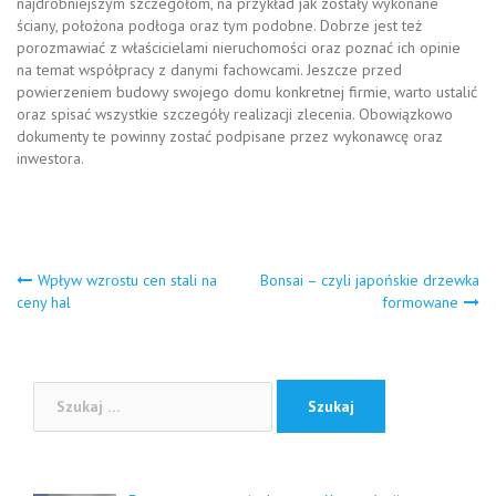
najdrobniejszym szczegółom, na przykład jak zostały wykonane
ściany, położona podłoga oraz tym podobne. Dobrze jest też
porozmawiać z właścicielami nieruchomości oraz poznać ich opinie
na temat współpracy z danymi fachowcami. Jeszcze przed
powierzeniem budowy swojego domu konkretnej firmie, warto ustalić
oraz spisać wszystkie szczegóły realizacji zlecenia. Obowiązkowo
dokumenty te powinny zostać podpisane przez wykonawcę oraz
inwestora.
Nawigacja
Wpływ wzrostu cen stali na
Bonsai – czyli japońskie drzewka
ceny hal
formowane
wpisu
Szukaj: